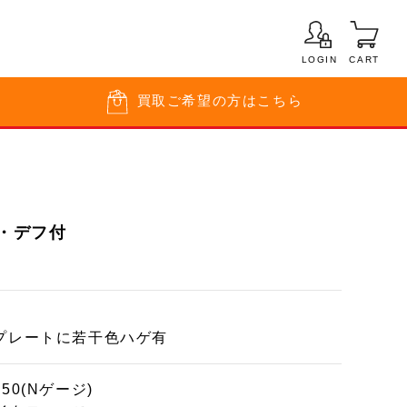
LOGIN
CART
買取
ご希望の方はこちら
形・デフ付
プレートに若干色ハゲ有
150(Nゲージ)