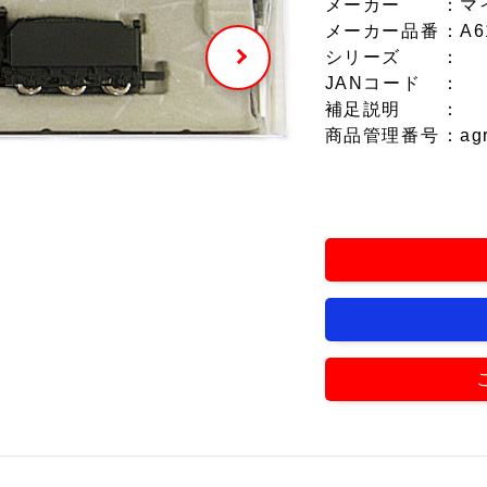
メーカー
：マ
メーカー品番
：A6
シリーズ
：
JANコード
：
補足説明
：
商品管理番号
：ag