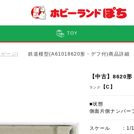
TOY
(Nゲージ)
鉄道模型(A61018620形・デフ付)商品詳細
【中古】8620
【C】
ランク
■状態
側面片側ナンバー
スケール
：1/