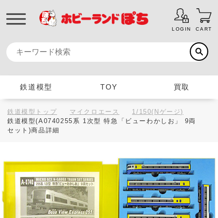
LOGIN
CART
鉄道模型
TOY
買取
鉄道模型トップ
マイクロエース
1/150(Nゲージ)
鉄道模型(A0740255系 1次型 特急「ビューわかしお」 9両
セット)商品詳細