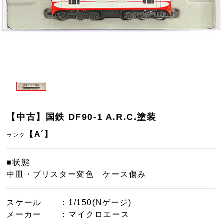
【中古】国鉄 DF90-1 A.R.C.塗装
【A´】
ランク
■状態
中皿・ブリスター変色 ケース傷み
スケール
：1/150(Nゲージ)
メーカー
：マイクロエース