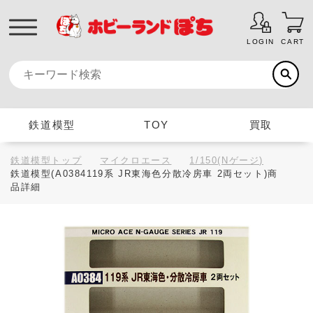
LOGIN
CART
鉄道模型
TOY
買取
鉄道模型トップ
マイクロエース
1/150(Nゲージ)
鉄道模型(A0384119系 JR東海色分散冷房車 2両セット)商
品詳細