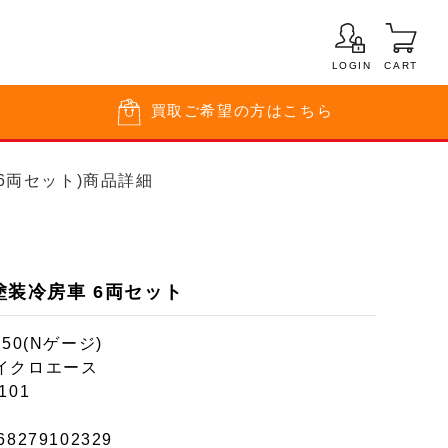
LOGIN
CART
買取
ご希望の方はこちら
 6両セット)商品詳細
新塗装冷房車 6両セット
150(Nゲージ)
イクロエース
101
68279102329