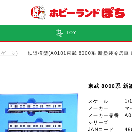
TOY
(Nゲージ)
鉄道模型(A0101東武 8000系 新塗装冷房車
東武 8000系 
スケール
：1/
メーカー
：マ
メーカー品番
：A0
シリーズ
：
JANコード
：49