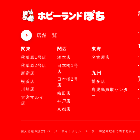
店舗一覧
関東
関西
東海
秋葉原1号店
塚本店
名古屋店
秋葉原2号店
日本橋1号
店
九州
新宿店
日本橋2号
横浜店
博多店
店
川崎店
鹿児島買取センタ
梅田店
ー
大宮マルイ
神戸店
店
京都店
個人情報保護方針ページ
サイトポリシーページ
特定商取引に関する表示