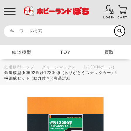
LOGIN
CART
鉄道模型
TOY
買取
鉄道模型トップ
グリーンマックス
1/150(Nゲージ)
鉄道模型(50692近鉄12200系 (ありがとうスナックカー) 4
輛編成セット (動力付き))商品詳細