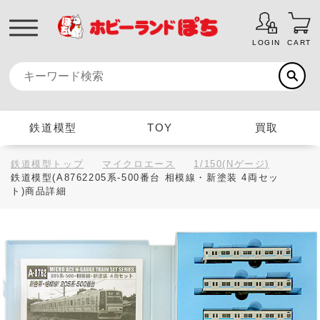
LOGIN
CART
鉄道模型
TOY
買取
鉄道模型トップ
マイクロエース
1/150(Nゲージ)
鉄道模型(A8762205系-500番台 相模線・新塗装 4両セッ
ト)商品詳細