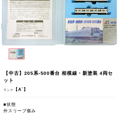
【中古】205系-500番台 相模線・新塗装 4両セ
ット
【A´】
ランク
■状態
外スリーブ傷み