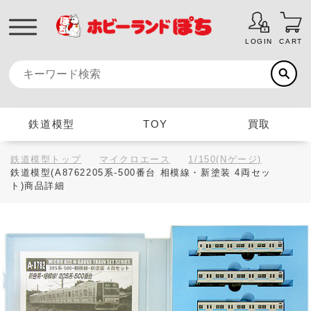
LOGIN
CART
鉄道模型
TOY
買取
鉄道模型トップ
マイクロエース
1/150(Nゲージ)
鉄道模型(A8762205系-500番台 相模線・新塗装 4両セッ
ト)商品詳細