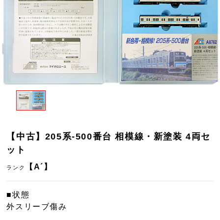
【中古】205系-500番台 相模線・新塗装 4両セ
ット
【A´】
ランク
■状態
外スリーブ傷み