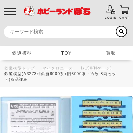
LOGIN
CART
鉄道模型
TOY
買取
鉄道模型トップ
マイクロエース
1/150(Nゲージ)
鉄道模型(A3273相鉄新6000系+旧6000系・冷改 8両セッ
ト)商品詳細