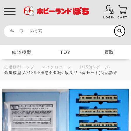
LOGIN
CART
鉄道模型
TOY
買取
鉄道模型トップ
マイクロエース
1/150(Nゲージ)
鉄道模型(A2186小田急4000形 改良品 6両セット)商品詳細