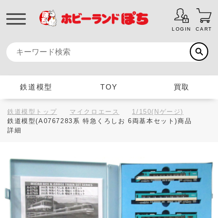
LOGIN
CART
鉄道模型
TOY
買取
鉄道模型トップ
マイクロエース
1/150(Nゲージ)
鉄道模型(A0767283系 特急くろしお 6両基本セット)商品
詳細