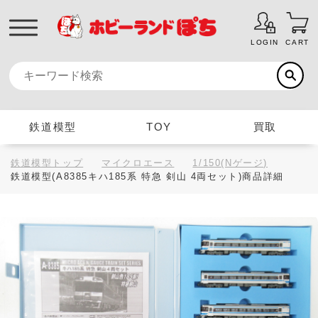
LOGIN
CART
鉄道模型
TOY
買取
鉄道模型トップ
マイクロエース
1/150(Nゲージ)
鉄道模型(A8385キハ185系 特急 剣山 4両セット)商品詳細