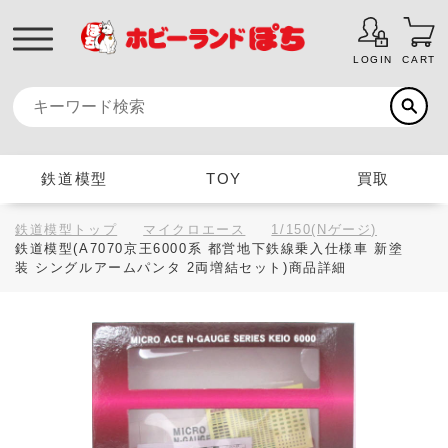
LOGIN
CART
鉄道模型
TOY
買取
鉄道模型トップ
マイクロエース
1/150(Nゲージ)
鉄道模型(A7070京王6000系 都営地下鉄線乗入仕様車 新塗
装 シングルアームパンタ 2両増結セット)商品詳細