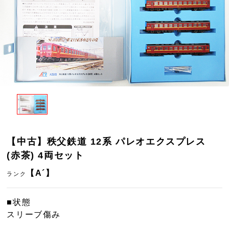
【中古】秩父鉄道 12系 パレオエクスプレス
(赤茶) 4両セット
【A´】
ランク
■状態
スリーブ傷み