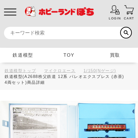
LOGIN
CART
鉄道模型
TOY
買取
鉄道模型トップ
マイクロエース
1/150(Nゲージ)
鉄道模型(A2688秩父鉄道 12系 パレオエクスプレス (赤茶)
4両セット)商品詳細