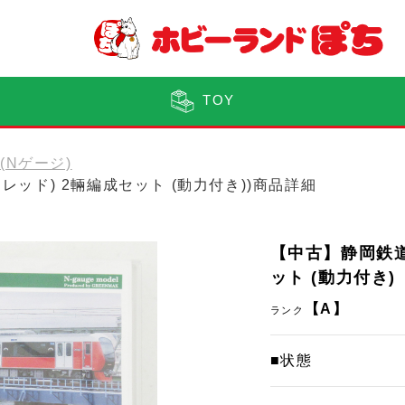
TOY
0(Nゲージ)
ョンレッド) 2輛編成セット (動力付き))商品詳細
【中古】静岡鉄道 
ット (動力付き)
【A】
ランク
■状態