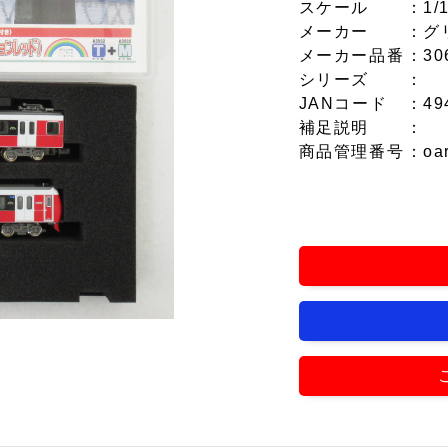
スケール
：1/
メーカー
：グ
メーカー品番
：30
シリーズ
：
JANコード
：49
補足説明
：
商品管理番号
：oa