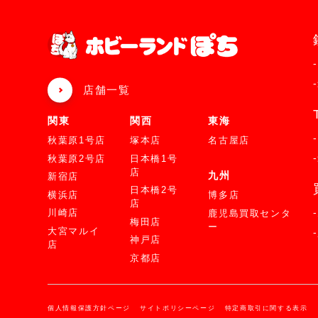
店舗一覧
関東
関西
東海
秋葉原1号店
塚本店
名古屋店
秋葉原2号店
日本橋1号
店
九州
新宿店
日本橋2号
横浜店
博多店
店
川崎店
鹿児島買取センタ
梅田店
ー
大宮マルイ
神戸店
店
京都店
個人情報保護方針ページ
サイトポリシーページ
特定商取引に関する表示