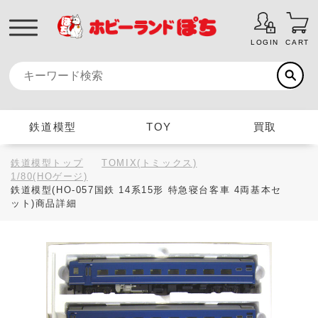
LOGIN
CART
鉄道模型
TOY
買取
鉄道模型トップ
TOMIX(トミックス)
1/80(HOゲージ)
鉄道模型(HO-057国鉄 14系15形 特急寝台客車 4両基本セ
ット)商品詳細