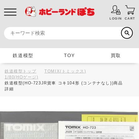
LOGIN
CART
鉄道模型
TOY
買取
鉄道模型トップ
TOMIX(トミックス)
1/80(HOゲージ)
鉄道模型(HO-723JR貨車 コキ104形 (コンテナなし))商品
詳細