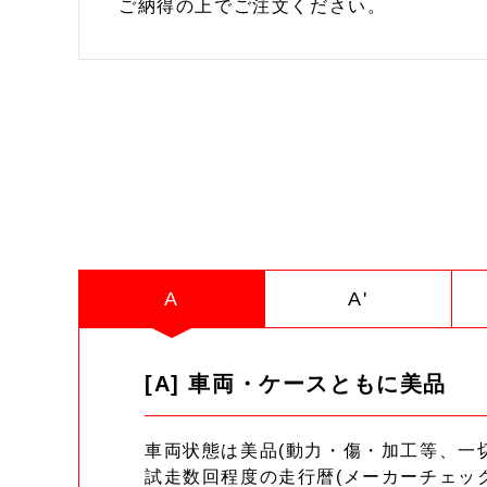
ご納得の上でご注文ください。
A
A'
[A] 車両・ケースともに美品
車両状態は美品(動力・傷・加工等、一
試走数回程度の走行暦(メーカーチェッ