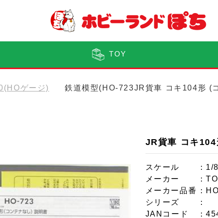
TOY
80(HOゲージ)
鉄道模型(HO-723JR貨車 コキ104形 
JR貨車 コキ10
スケール
：1/
メーカー
：TO
メーカー品番
：HO
シリーズ
：
JANコード
：45