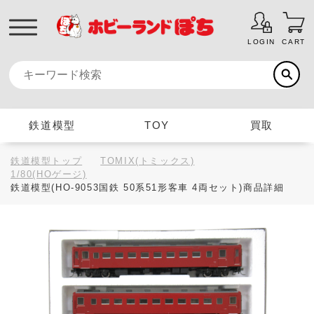
LOGIN
CART
鉄道模型
TOY
買取
鉄道模型トップ
TOMIX(トミックス)
1/80(HOゲージ)
鉄道模型(HO-9053国鉄 50系51形客車 4両セット)商品詳細