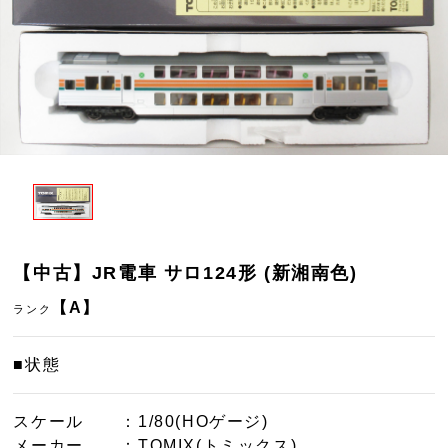
【中古】JR電車 サロ124形 (新湘南色)
【A】
ランク
■状態
スケール
：1/80(HOゲージ)
メーカー
：TOMIX(トミックス)