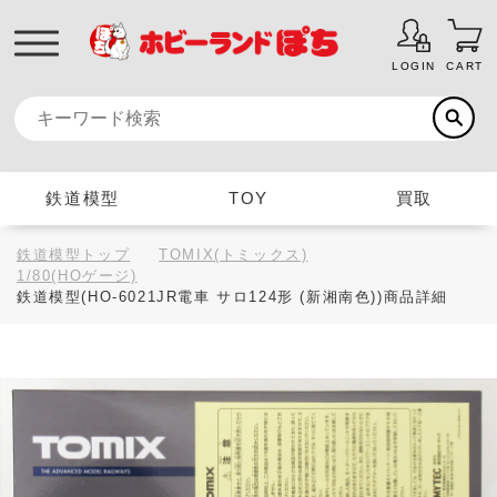
LOGIN
CART
鉄道模型
TOY
買取
鉄道模型トップ
TOMIX(トミックス)
1/80(HOゲージ)
鉄道模型(HO-6021JR電車 サロ124形 (新湘南色))商品詳細