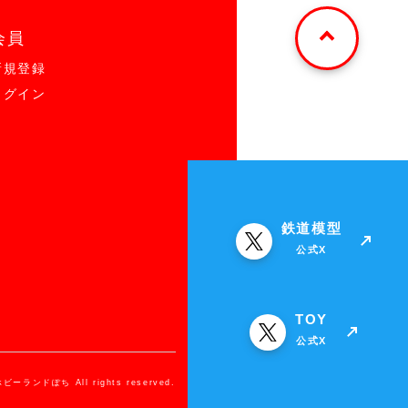
会員
新規登録
ログイン
鉄道模型
公式X
TOY
公式X
ホビーランドぽち All rights reserved.