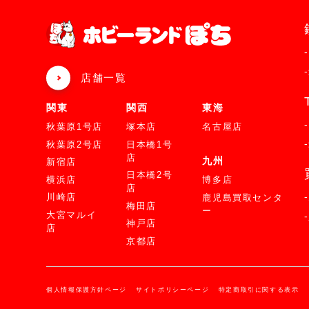
店舗一覧
関東
関西
東海
秋葉原1号店
塚本店
名古屋店
秋葉原2号店
日本橋1号
店
九州
新宿店
日本橋2号
横浜店
博多店
店
川崎店
鹿児島買取センタ
梅田店
ー
大宮マルイ
神戸店
店
京都店
個人情報保護方針ページ
サイトポリシーページ
特定商取引に関する表示