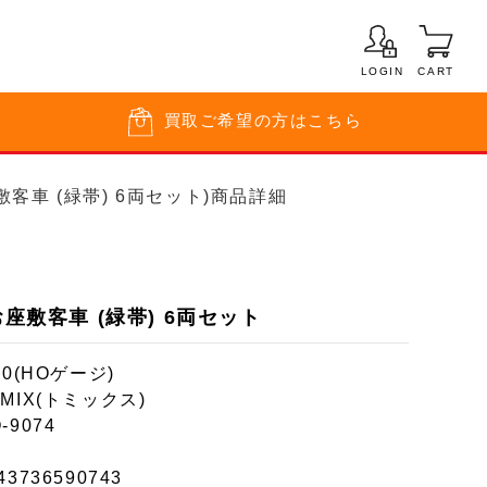
LOGIN
CART
買取
ご希望の方はこちら
座敷客車 (緑帯) 6両セット)商品詳細
お座敷客車 (緑帯) 6両セット
80(HOゲージ)
MIX(トミックス)
-9074
43736590743