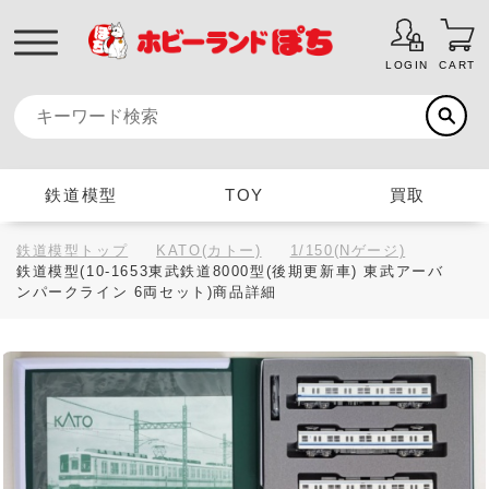
LOGIN
CART
鉄道模型
TOY
買取
鉄道模型トップ
KATO(カトー)
1/150(Nゲージ)
鉄道模型(10-1653東武鉄道8000型(後期更新車) 東武アーバ
ンパークライン 6両セット)商品詳細