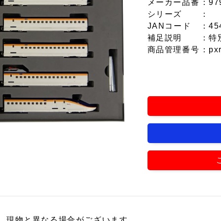
メーカー品番
：97
シリーズ
：
JANコード
：45
補足説明
：特
商品管理番号
：px
、現物と異なる場合がございます。