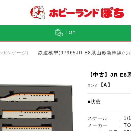
TOY
150(Nゲージ)
鉄道模型(97965JR E8系山形新幹線(
【中古】JR E8
【A】
ランク
■状態
スケール
：1/
メーカー
：TO