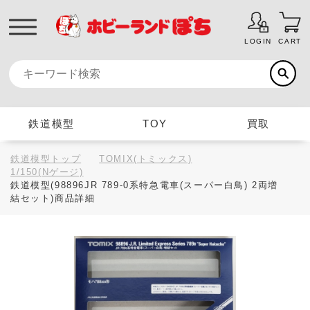
LOGIN
CART
鉄道模型
TOY
買取
鉄道模型トップ
TOMIX(トミックス)
1/150(Nゲージ)
鉄道模型(98896JR 789-0系特急電車(スーパー白鳥) 2両増
結セット)商品詳細