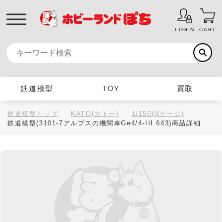
LOGIN
CART
鉄道模型
TOY
買取
鉄道模型トップ
KATO(カトー)
1/150(Nゲージ)
鉄道模型(3101-7アルプスの機関車Ge4/4-III 643)商品詳細