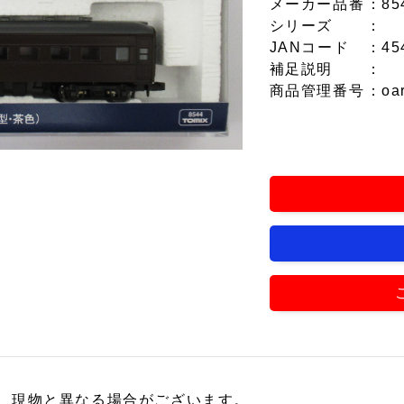
メーカー品番
：85
シリーズ
：
JANコード
：45
補足説明
：
商品管理番号
：oa
、現物と異なる場合がございます。