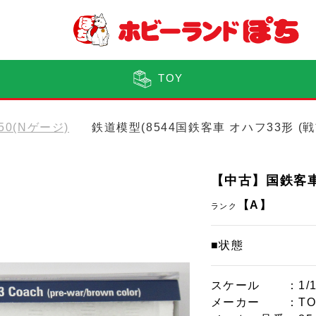
TOY
150(Nゲージ)
鉄道模型(8544国鉄客車 オハフ33形 (
【中古】国鉄客車
【A】
ランク
■状態
スケール
：1/
メーカー
：TO