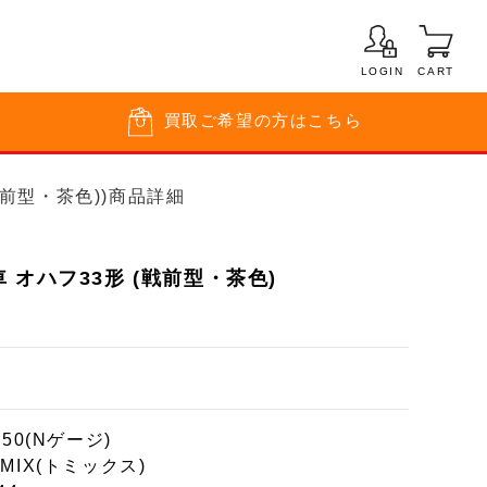
LOGIN
CART
買取
ご希望の方はこちら
戦前型・茶色))商品詳細
 オハフ33形 (戦前型・茶色)
150(Nゲージ)
MIX(トミックス)