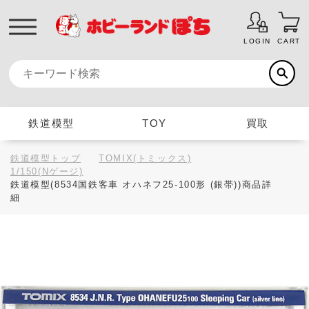
LOGIN
CART
鉄道模型
TOY
買取
鉄道模型トップ
TOMIX(トミックス)
1/150(Nゲージ)
鉄道模型(8534国鉄客車 オハネフ25-100形 (銀帯))商品詳
細