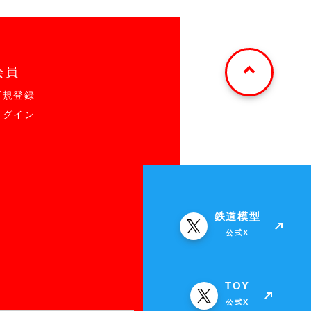
会員
新規登録
ログイン
鉄道模型
公式X
TOY
公式X