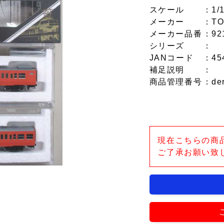
スケール
：1/
メーカー
：TO
メーカー品番
：92
シリーズ
：
JANコード
：45
補足説明
：
商品管理番号
：de
現在こちらの商
ご了承お願い致