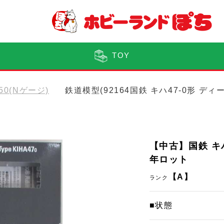
TOY
150(Nゲージ)
鉄道模型(92164国鉄 キハ47-0形 デ
【中古】国鉄 キハ
年ロット
【A】
ランク
■状態