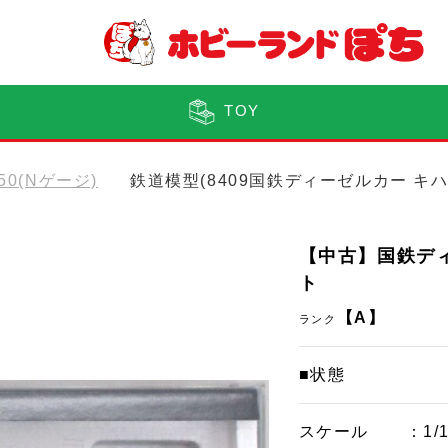
TOY
150(Nゲージ)
鉄道模型(8409国鉄ディーゼルカー キハ47
【中古】国鉄ディー
ト
【A】
ランク
■状態
スケール
：1/