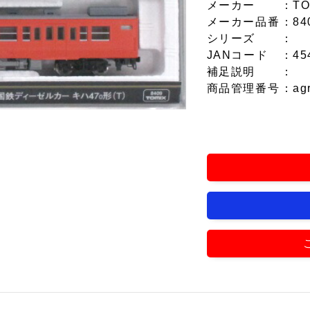
メーカー
：TO
メーカー品番
：84
シリーズ
：
JANコード
：45
補足説明
：
商品管理番号
：ag