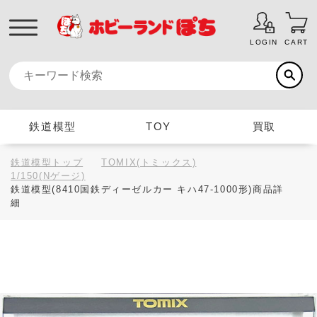
LOGIN
CART
鉄道模型
TOY
買取
鉄道模型トップ
TOMIX(トミックス)
1/150(Nゲージ)
鉄道模型(8410国鉄ディーゼルカー キハ47-1000形)商品詳
細