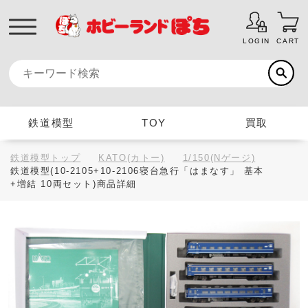
LOGIN
CART
鉄道模型
TOY
買取
鉄道模型トップ
KATO(カトー)
1/150(Nゲージ)
鉄道模型(10-2105+10-2106寝台急行「はまなす」 基本
+増結 10両セット)商品詳細