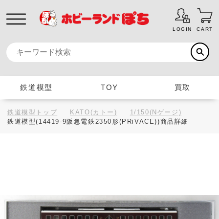
LOGIN
CART
鉄道模型
TOY
買取
鉄道模型トップ
KATO(カトー)
1/150(Nゲージ)
鉄道模型(14419-9阪急電鉄2350形(PRiVACE))商品詳細