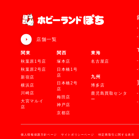
店舗一覧
関東
関西
東海
秋葉原1号店
塚本店
名古屋店
秋葉原2号店
日本橋1号
店
九州
新宿店
日本橋2号
横浜店
博多店
店
川崎店
鹿児島買取センタ
梅田店
ー
大宮マルイ
神戸店
店
京都店
個人情報保護方針ページ
サイトポリシーページ
特定商取引に関する表示