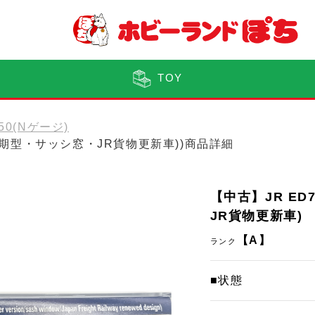
TOY
150(Nゲージ)
車(後期型・サッシ窓・JR貨物更新車))商品詳細
【中古】JR ED
JR貨物更新車)
【A】
ランク
■状態