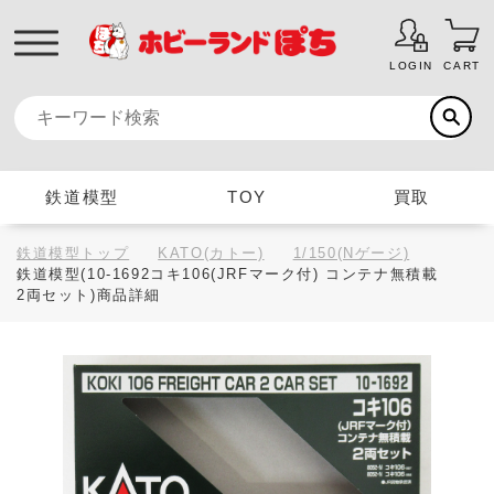
LOGIN
CART
鉄道模型
TOY
買取
鉄道模型トップ
KATO(カトー)
1/150(Nゲージ)
鉄道模型(10-1692コキ106(JRFマーク付) コンテナ無積載
2両セット)商品詳細