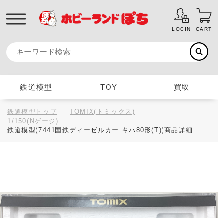
LOGIN
CART
鉄道模型
TOY
買取
鉄道模型トップ
TOMIX(トミックス)
1/150(Nゲージ)
鉄道模型(7441国鉄ディーゼルカー キハ80形(T))商品詳細