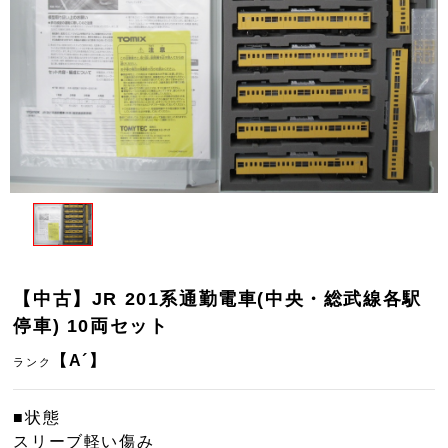
【中古】JR 201系通勤電車(中央・総武線各駅
停車) 10両セット
【A´】
ランク
■状態
スリーブ軽い傷み