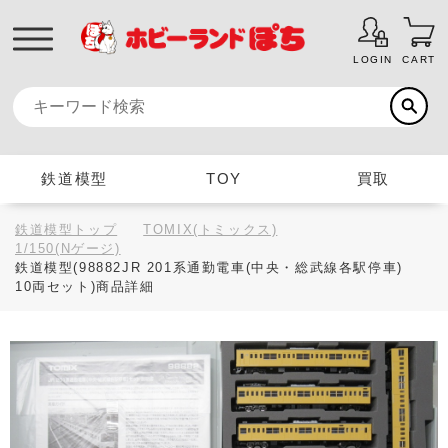
LOGIN
CART
鉄道模型
TOY
買取
鉄道模型トップ
TOMIX(トミックス)
1/150(Nゲージ)
鉄道模型(98882JR 201系通勤電車(中央・総武線各駅停車)
10両セット)商品詳細