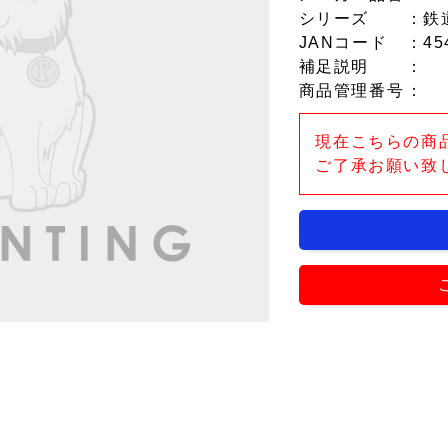
シリーズ
：鉄
JANコード
：45
補足説明
：
商品管理番号
：
現在こちらの商
ご了承お願い致