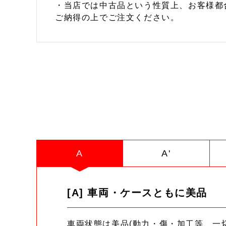
・当店では中古品という性質上、お客様都
ご納得の上でご注文ください。
A
A'
[A] 車両・ケースともに美品
車両状態は美品(動力・傷・加工等、一