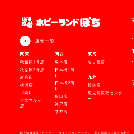
店舗一覧
関東
関西
東海
秋葉原1号店
塚本店
名古屋店
秋葉原2号店
日本橋1号
店
九州
新宿店
日本橋2号
横浜店
博多店
店
川崎店
鹿児島買取センタ
梅田店
ー
大宮マルイ
神戸店
店
京都店
個人情報保護方針ページ
サイトポリシーページ
特定商取引に関する表示