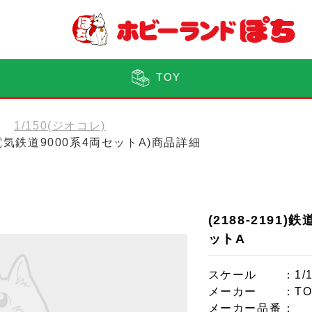
TOY
1/150(ジオコレ)
海電気鉄道9000系4両セットA)商品詳細
(2188-219
ットA
スケール
：1/
メーカー
：T
メーカー品番
：