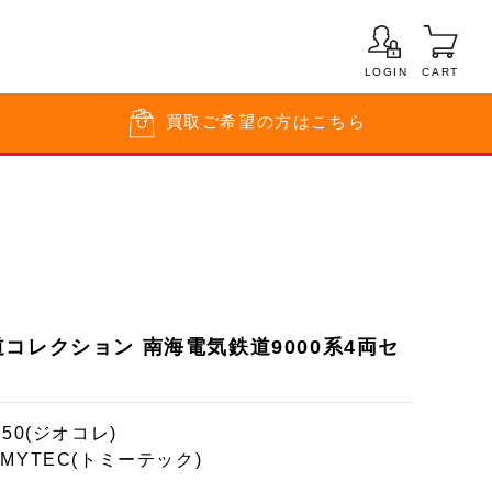
LOGIN
CART
買取
ご希望の方はこちら
1)鉄道コレクション 南海電気鉄道9000系4両セ
150(ジオコレ)
OMYTEC(トミーテック)