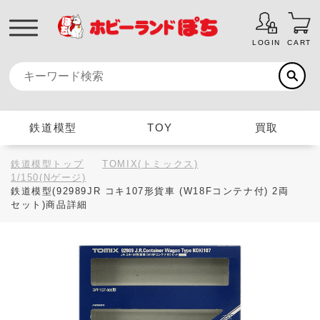
LOGIN
CART
鉄道模型
TOY
買取
鉄道模型トップ
TOMIX(トミックス)
1/150(Nゲージ)
鉄道模型(92989JR コキ107形貨車 (W18Fコンテナ付) 2両
セット)商品詳細