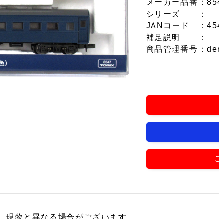
メーカー品番
：85
シリーズ
：
JANコード
：45
補足説明
：
商品管理番号
：de
、現物と異なる場合がございます。