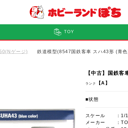
TOY
150(Nゲージ)
鉄道模型(8547国鉄客車 スハ43形 (青色
【中古】国鉄客車 
【A】
ランク
■状態
スケール
：1/
メーカー
：TO