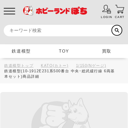
LOGIN
CART
鉄道模型
TOY
買取
鉄道模型トップ
KATO(カトー)
1/150(Nゲージ)
鉄道模型(10-1912E231系500番台 中央･総武緩行線 6両基
本セット)商品詳細