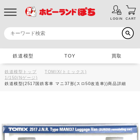
LOGIN
CART
鉄道模型
TOY
買取
鉄道模型トップ
TOMIX(トミックス)
1/150(Nゲージ)
鉄道模型(2517国鉄客車 マニ37形(スロ50改造車))商品詳細