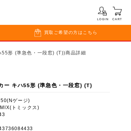
LOGIN
CART
買取
ご希望の方はこちら
55形 (準急色・一段窓) (T))商品詳細
ー キハ55形 (準急色・一段窓) (T)
150(Nゲージ)
MIX(トミックス)
43
43736084433