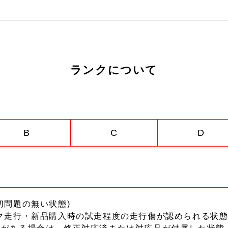
ランクについて
B
C
D
切問題の無い状態)
ク走行・新品購入時の試走程度の走行傷が認められる状態