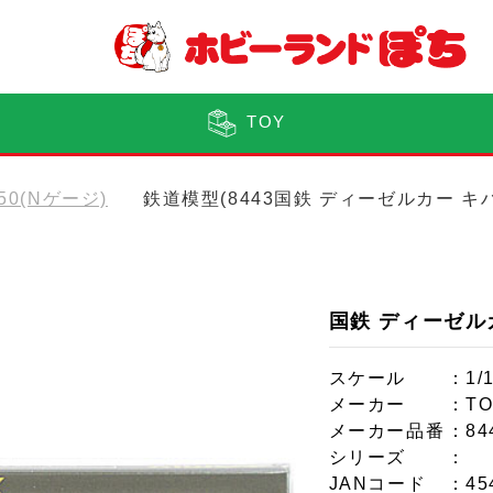
TOY
150(Nゲージ)
鉄道模型(8443国鉄 ディーゼルカー キハ
国鉄 ディーゼルカ
スケール
：1/
メーカー
：TO
メーカー品番
：84
シリーズ
：
JANコード
：45