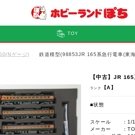
TOY
150(Nゲージ)
鉄道模型(98853JR 165系急行電車(
【中古】JR 16
【A】
ランク
■状態
スケール
：1/
メーカー
：TO