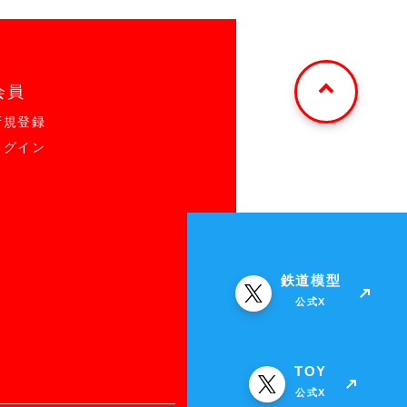
会員
新規登録
ログイン
鉄道模型
公式X
TOY
公式X