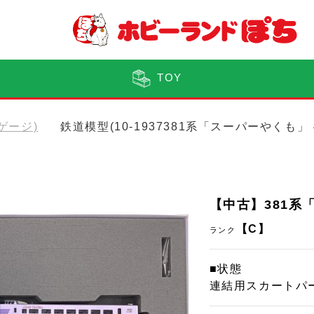
TOY
Nゲージ)
鉄道模型(10-1937381系「スーパーやくも」
【中古】381系
【C】
ランク
■状態
連結用スカートパ