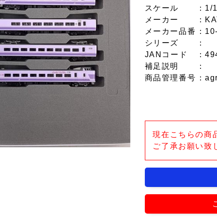
スケール
：1/
メーカー
：KA
メーカー品番
：10
シリーズ
：
JANコード
：49
補足説明
：
商品管理番号
：ag
現在こちらの商
ご了承お願い致