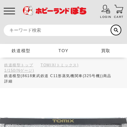
LOGIN
CART
鉄道模型
TOY
買取
鉄道模型トップ
TOMIX(トミックス)
1/150(Nゲージ)
鉄道模型(8618東武鉄道 C11形蒸気機関車(325号機))商品
詳細