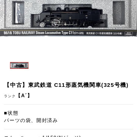
【中古】東武鉄道 C11形蒸気機関車(325号機)
【A´】
ランク
■状態
パーツの袋、開封済み