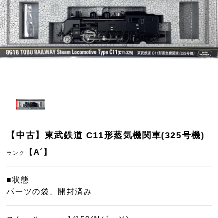
【中古】東武鉄道 C11形蒸気機関車(325号機)
【A´】
ランク
■状態
パーツの袋、開封済み