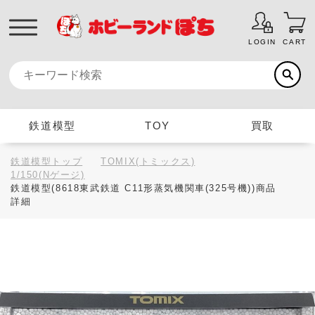
LOGIN
CART
鉄道模型
TOY
買取
鉄道模型トップ
TOMIX(トミックス)
1/150(Nゲージ)
鉄道模型(8618東武鉄道 C11形蒸気機関車(325号機))商品
詳細