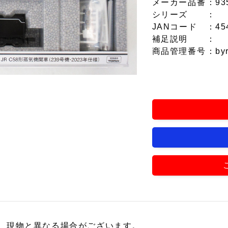
メーカー品番
：93
シリーズ
：
JANコード
：45
補足説明
：
商品管理番号
：by
、現物と異なる場合がございます。