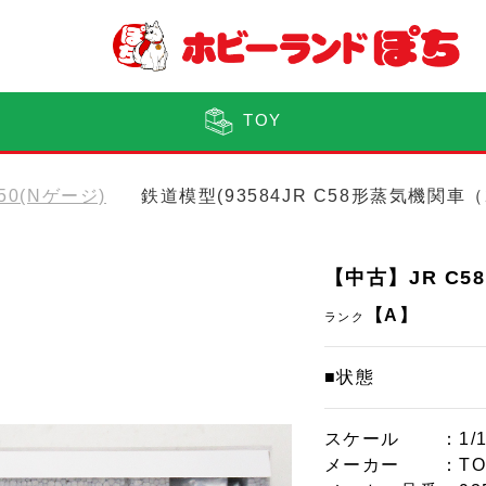
TOY
150(Nゲージ)
鉄道模型(93584JR C58形蒸気機関車
【中古】JR C5
【A】
ランク
■状態
スケール
：1/
メーカー
：TO