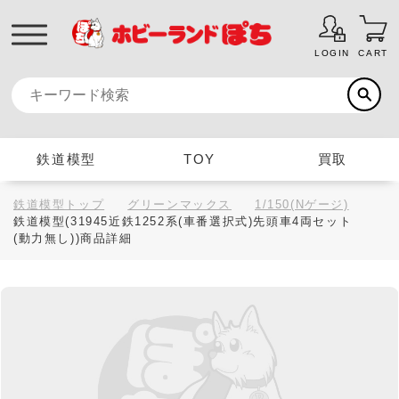
LOGIN
CART
鉄道模型
TOY
買取
鉄道模型トップ
グリーンマックス
1/150(Nゲージ)
鉄道模型(31945近鉄1252系(車番選択式)先頭車4両セット
(動力無し))商品詳細