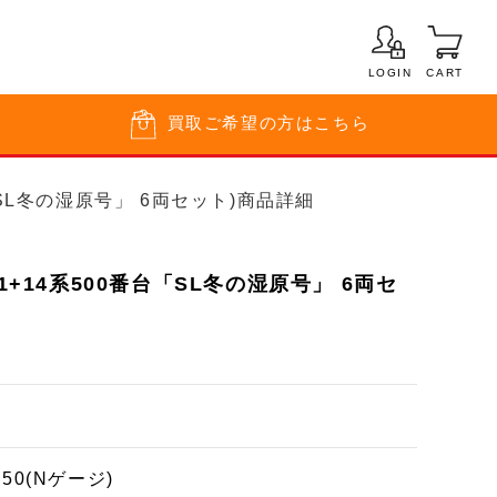
LOGIN
CART
買取
ご希望の方はこちら
番台「SL冬の湿原号」 6両セット)商品詳細
71+14系500番台「SL冬の湿原号」 6両セ
150(Nゲージ)