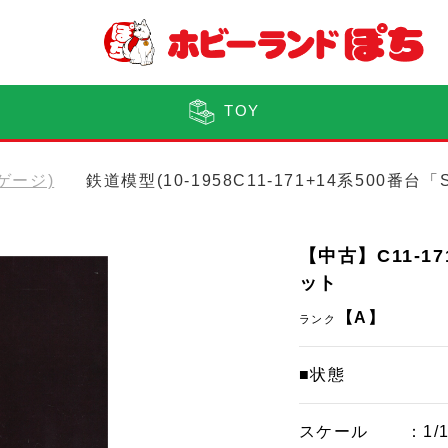
TOY
Nゲージ)
鉄道模型(10-1958C11-171+14系500
【中古】C11-1
ット
【A】
ランク
■状態
スケール
：1/