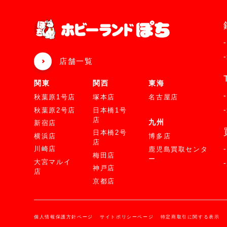
店舗一覧
関東
関西
東海
秋葉原1号店
塚本店
名古屋店
秋葉原2号店
日本橋1号
店
九州
新宿店
日本橋2号
横浜店
博多店
店
川崎店
鹿児島買取センタ
梅田店
ー
大宮マルイ
神戸店
店
京都店
個人情報保護方針ページ
サイトポリシーページ
特定商取引に関する表示