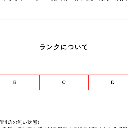
ランクについて
B
C
D
切問題の無い状態)