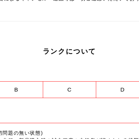
ランクについて
B
C
D
切問題の無い状態)