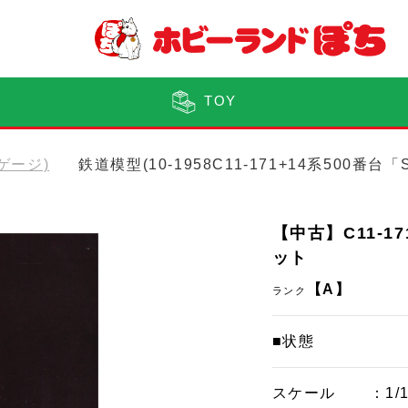
TOY
Nゲージ)
鉄道模型(10-1958C11-171+14系500
【中古】C11-1
ット
【A】
ランク
■状態
スケール
：1/