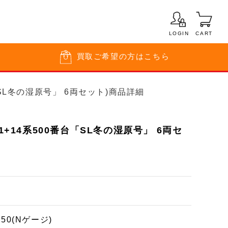
LOGIN
CART
買取
ご希望の方はこちら
番台「SL冬の湿原号」 6両セット)商品詳細
71+14系500番台「SL冬の湿原号」 6両セ
150(Nゲージ)