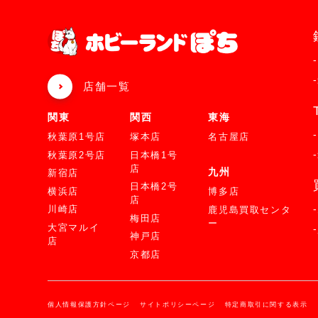
店舗一覧
関東
関西
東海
秋葉原1号店
塚本店
名古屋店
秋葉原2号店
日本橋1号
店
九州
新宿店
日本橋2号
横浜店
博多店
店
川崎店
鹿児島買取センタ
梅田店
ー
大宮マルイ
神戸店
店
京都店
個人情報保護方針ページ
サイトポリシーページ
特定商取引に関する表示